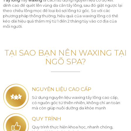
Tẩy lông
hay
waxing
là cách sử dụng nguyên liệu có độ kết
dính cao để quét lên vùng da cần tẩy lông, sau đó giật ngược lại
theo chiều lông mọc để loại bỏ sợi lông từ gốc. So với các
phương pháp thông thường, hiệu quả của waxing lông có thể
kéo dài hiệu quả thẩm mỹ từ 1 đến 2 tháng tùy vào cơ địa của
mỗi người.
TẠI SAO BẠN NÊN WAXING TẠI
NGÕ SPA?
NGUYÊN LIỆU CAO CẤP
Sử dụng nguyên liệu waxing tẩy lông cao cấp,
có nguồn gốc từ thiên nhiên, không chỉ an toàn
mà còn giúp nuôi dưỡng da khỏe mạnh
QUY TRÌNH
Quy trình thực hiện khoa học, nhanh chóng,