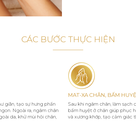
CÁC BƯỚC THỰC HIỆN
MAT-XA CHÂN, BẤM HUY
ư giãn, tạo sự hưng phấn
Sau khi ngâm chân, làm sạch c
 ngon. Ngoài ra, ngâm chân
bấm huyệt ở chân giúp phục hồi
goài da, khử mùi hôi chân,
và xương khớp, tạo cảm giác t