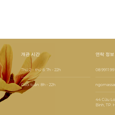
개관 시간
연락 정보
Thứ 2 - thứ 6: 7h - 22h ​​
08.9911.99
Cuối tuần: 8h - 22h ​
ngomassa
44 Cửu Lo
Bình, TP.