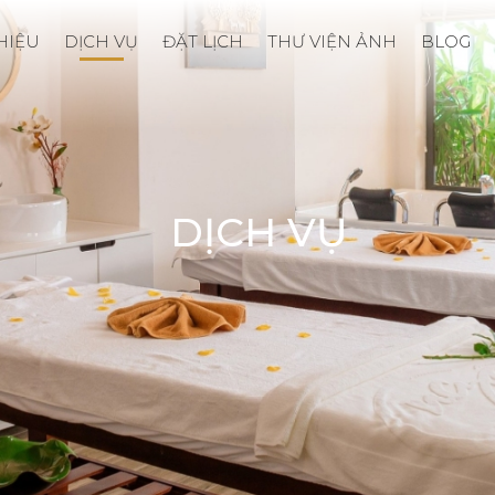
THIỆU
DỊCH VỤ
ĐẶT LỊCH
THƯ VIỆN ẢNH
BLOG
DỊCH VỤ