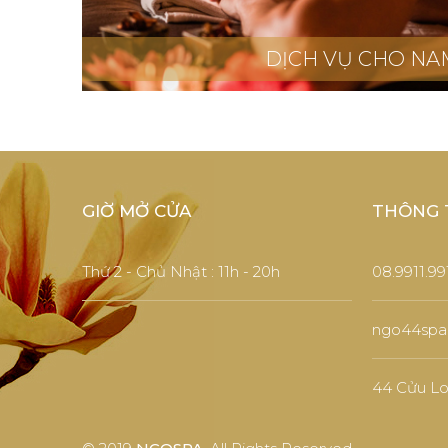
DỊCH VỤ CHO NA
GIỜ MỞ CỬA
THÔNG T
Thứ 2 - Chủ Nhật : 11h - 20h ​​
08.9911.99
ngo44spa
44 Cửu Lo