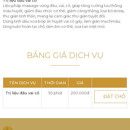
Trị liệu đầu vai cổ
Liệu pháp massage vùng đầu, vai, cổ, giúp tăng cường lưu thông
máu huyết, giảm đau nhức cơ thể, giảm căng thẳng, loại bỏ stress,
thư giãn tinh thần, mang lại cảm giác thư giãn tuyệt đối.
Dùng tinh dầu xoa bóp ấn huyệt vai cổ gáy, làm giãn mạchmáu,
tăng tuần hoàn tại chỗ, làm ấm cơ thể, xua tan mệt mỏi.
BẢNG GIÁ DỊCH VỤ
TÊN DỊCH VỤ
THỜI GIAN
GIÁ
Trị liệu đầu vai cổ
30 phút
200.000đ
ĐẶT CHỖ 