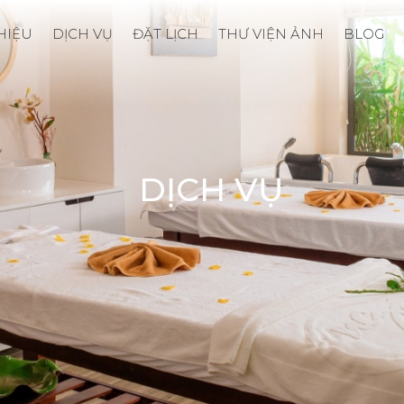
THIỆU
DỊCH VỤ
ĐẶT LỊCH
THƯ VIỆN ẢNH
BLOG
DỊCH VỤ