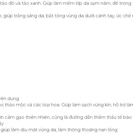
 tảo đỏ và tảo xanh. Giúp làm mềm lớp da sạm nám, để trong 
 giúp trắng sáng da, bật tông vùng da dưới cánh tay, ức chế 
uyên dụng
 vị thảo mộc và các loại hoa. Giúp làm sạch vùng kín, hỗ trợ 
inh cám gạo thiên nhiên, cũng là đường dẫn thẩm thấu tế bào
ẩy
, giúp làm dịu mát vùng da, làm thông thoáng nan lông.