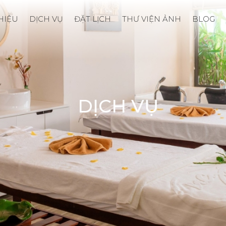
THIỆU
DỊCH VỤ
ĐẶT LỊCH
THƯ VIỆN ẢNH
BLOG
DỊCH VỤ